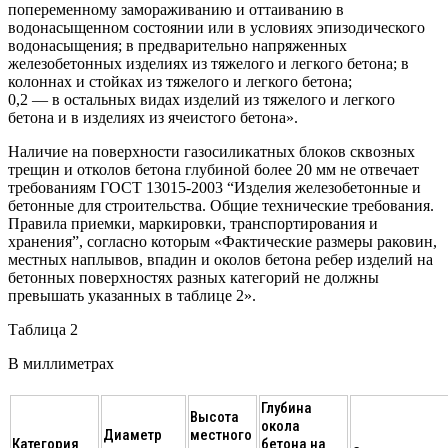
попеременному замораживанию и оттаиванию в
водонасыщенном состоянии или в условиях эпизодического
водонасыщения; в предварительно напряженных
железобетонных изделиях из тяжелого и легкого бетона; в
колоннах и стойках из тяжелого и легкого бетона;
0,2 — в остальных видах изделий из тяжелого и легкого
бетона и в изделиях из ячеистого бетона».
Наличие на поверхности газосиликатных блоков сквозных
трещин и отколов бетона глубиной более 20 мм не отвечает
требованиям ГОСТ 13015-2003 “Изделия железобетонные и
бетонные для строительства. Общие технические требования.
Правила приемки, маркировки, транспортирования и
хранения”, согласно которым «Фактические размеры раковин,
местных наплывов, впадин и околов бетона ребер изделий на
бетонных поверхностях разных категорий не должны
превышать указанных в таблице 2».
Таблица 2
В миллиметрах
Глубина
Высота
окола
Диаметр
местного
Категория
бетона на