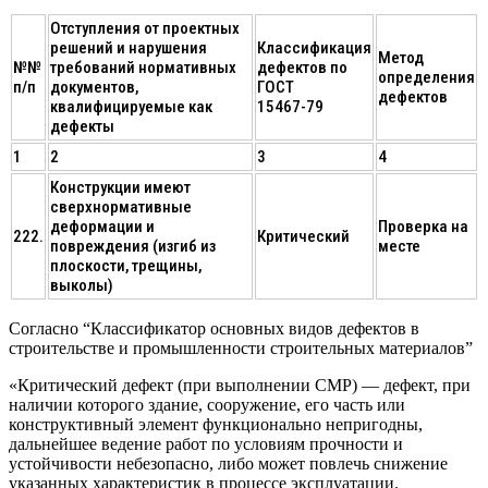
Отступления от проектных
решений и нарушения
Классификация
Метод
№№
требований нормативных
дефектов по
определения
п/п
документов,
ГОСТ
дефектов
квалифицируемые как
15467-79
дефекты
1
2
3
4
Конструкции имеют
сверхнормативные
деформации и
Проверка на
222.
Критический
повреждения (изгиб из
месте
плоскости, трещины,
выколы)
Согласно “Классификатор основных видов дефектов в
строительстве и промышленности строительных материалов”
«Критический дефект (при выполнении СМР) — дефект, при
наличии которого здание, сооружение, его часть или
конструктивный элемент функционально непригодны,
дальнейшее ведение работ по условиям прочности и
устойчивости небезопасно, либо может повлечь снижение
указанных характеристик в процессе эксплуатации.