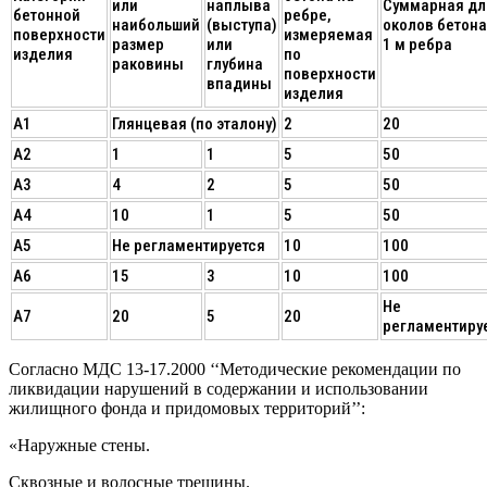
или
наплыва
Суммарная дл
бетонной
ребре,
наибольший
(выступа)
околов бетона
поверхности
измеряемая
размер
или
1 м ребра
изделия
по
раковины
глубина
поверхности
впадины
изделия
А1
Глянцевая (по эталону)
2
20
А2
1
1
5
50
A3
4
2
5
50
А4
10
1
5
50
А5
Не регламентируется
10
100
А6
15
3
10
100
Не
А7
20
5
20
регламентиру
Согласно МДС 13-17.2000 ‘‘Методические рекомендации по
ликвидации нарушений в содержании и использовании
жилищного фонда и придомовых территорий’’:
«Наружные стены.
Сквозные и волосные трещины.