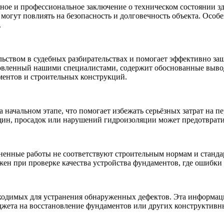
ое и профессиональное заключение о техническом состоянии зд
огут повлиять на безопасность и долговечность объекта. Особе
.
ьством в судебных разбирательствах и помогает эффективно за
вленный нашими специалистами, содержит обоснованные выводы
ментов и строительных конструкций.
а начальном этапе, что помогает избежать серьёзных затрат на 
ещин, просадок или нарушений гидроизоляции может предотврат
ненные работы не соответствуют строительным нормам и стандар
жен при проверке качества устройства фундаментов, где ошибки 
ходимых для устранения обнаруженных дефектов. Эта информаци
ета на восстановление фундаментов или других конструктивных