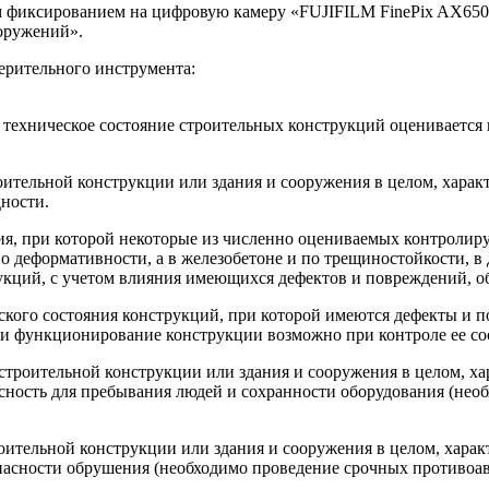
 фиксированием на цифровую камеру «FUJIFILM FinePix AX650»
оружений».
ерительного инструмента:
, техническое состояние строительных конструкций оценивается
оительной конструкции или здания и сооружения в целом, хара
ности.
ия, при которой некоторые из численно оцениваемых контролир
о деформативности, а в железобетоне и по трещиностойкости, в
кций, с учетом влияния имеющихся дефектов и повреждений, об
ского состояния конструкций, при которой имеются дефекты и
я и функционирование конструкции возможно при контроле ее со
 строительной конструкции или здания и сооружения в целом, 
сность для пребывания людей и сохранности оборудования (нео
роительной конструкции или здания и сооружения в целом, хар
пасности обрушения (необходимо проведение срочных противоа