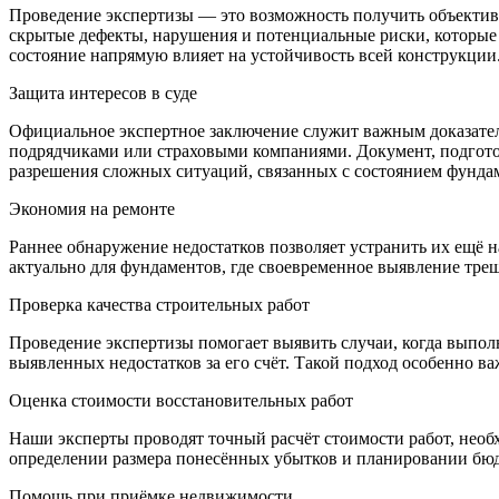
Проведение экспертизы — это возможность получить объективн
скрытые дефекты, нарушения и потенциальные риски, которые м
состояние напрямую влияет на устойчивость всей конструкции
Защита интересов в суде
Официальное экспертное заключение служит важным доказател
подрядчиками или страховыми компаниями. Документ, подгото
разрешения сложных ситуаций, связанных с состоянием фунда
Экономия на ремонте
Раннее обнаружение недостатков позволяет устранить их ещё н
актуально для фундаментов, где своевременное выявление тр
Проверка качества строительных работ
Проведение экспертизы помогает выявить случаи, когда выпол
выявленных недостатков за его счёт. Такой подход особенно ва
Оценка стоимости восстановительных работ
Наши эксперты проводят точный расчёт стоимости работ, необ
определении размера понесённых убытков и планировании бюдж
Помощь при приёмке недвижимости