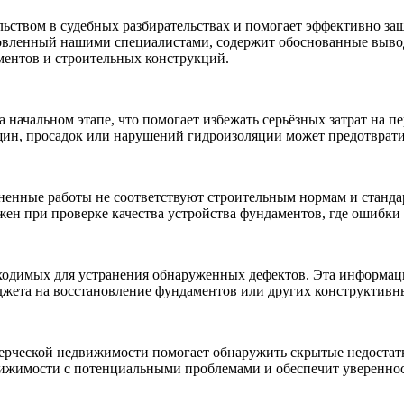
ьством в судебных разбирательствах и помогает эффективно за
вленный нашими специалистами, содержит обоснованные выводы
ментов и строительных конструкций.
а начальном этапе, что помогает избежать серьёзных затрат на 
ещин, просадок или нарушений гидроизоляции может предотврат
ненные работы не соответствуют строительным нормам и стандар
жен при проверке качества устройства фундаментов, где ошибки 
ходимых для устранения обнаруженных дефектов. Эта информаци
ета на восстановление фундаментов или других конструктивных
ерческой недвижимости помогает обнаружить скрытые недостатк
ижимости с потенциальными проблемами и обеспечит уверенность 