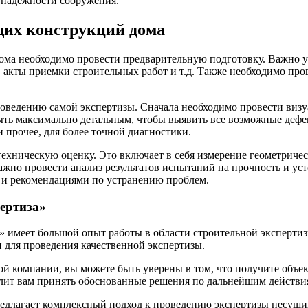
 надежности сооружения.
щих конструкций дома
ма необходимо провести предварительную подготовку. Важно уб
, акты приемки строительных работ и т.д. Также необходимо пр
оведению самой экспертизы. Сначала необходимо провести визу
быть максимально детальным, чтобы выявить все возможные деф
 прочее, для более точной диагностики.
ехническую оценку. Это включает в себя измерение геометричес
ажно провести анализ результатов испытаний на прочность и уст
 и рекомендациями по устранению проблем.
ертиза»
 имеет большой опыт работы в области строительной экспертиз
для проведения качественной экспертизы.
нной компании, вы можете быть уверены в том, что получите об
олит вам принять обоснованные решения по дальнейшим действи
длагает комплексный подход к проведению экспертизы несущих