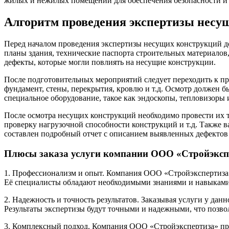
жилых и нежилых помещений для обеспечения безопасности и
Алгоритм проведения экспертизы несу
Перед началом проведения экспертизы несущих конструкций до
планы здания, технические паспорта строительных материалов
дефекты, которые могли повлиять на несущие конструкции.
После подготовительных мероприятий следует переходить к пр
фундамент, стены, перекрытия, кровлю и т.д. Осмотр должен 
специальное оборудование, такое как эндоскопы, тепловизоры и
После осмотра несущих конструкций необходимо провести их т
проверку нагрузочной способности конструкций и т.д. Также в
составлен подробный отчет с описанием выявленных дефектов
Плюсы заказа услуги компании ООО «Стройэксп
1. Профессионализм и опыт. Компания ООО «Стройэкспертиза»
Её специалисты обладают необходимыми знаниями и навыками 
2. Надежность и точность результатов. Заказывая услуги у да
Результаты экспертизы будут точными и надежными, что позв
3. Комплексный подход. Компания ООО «Стройэкспертиза» пре