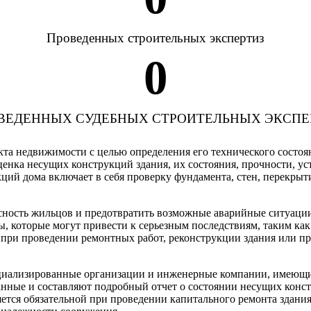
Проведенных строительных экспертиз
0
ВЕДЕННЫХ СУДЕБНЫХ СТРОИТЕЛЬНЫХ ЭКСПЕ
екта недвижимости с целью определения его технического состо
ценка несущих конструкций здания, их состояния, прочности, у
ий дома включает в себя проверку фундамента, стен, перекрыти
асность жильцов и предотвратить возможные аварийные ситуаци
, которые могут привести к серьезным последствиям, таким как
 при проведении ремонтных работ, реконструкции здания или п
ециализированные организации и инженерные компании, имеющи
анные и составляют подробный отчет о состоянии несущих конс
ляется обязательной при проведении капитального ремонта здани