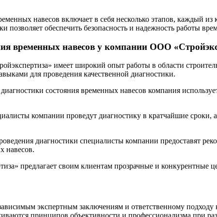
ременных навесов включает в себя несколько этапов, каждый из
и позволяет обеспечить безопасность и надежность работы врем
яния временных навесов у компании ООО «Стройэк
ойэкспертиза» имеет широкий опыт работы в области строитель
выками для проведения качественной диагностики.
 диагностики состояния временных навесов компания использует
ециалисты компании проведут диагностику в кратчайшие сроки, 
проведения диагностики специалисты компании предоставят ре
х навесов.
иза» предлагает своим клиентам прозрачные и конкурентные це
независимым экспертным заключениям и ответственному подходу
живаются принципов объективности и профессионализма при раз