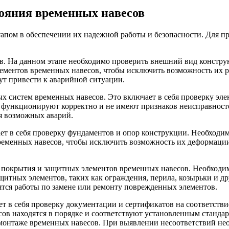
тояния временных навесов
апом в обеспечении их надежной работы и безопасности. Для п
. На данном этапе необходимо проверить внешний вид конструк
лементов временных навесов, чтобы исключить возможность их 
ут привести к аварийной ситуации.
х систем временных навесов. Это включает в себя проверку эле
ы функционируют корректно и не имеют признаков неисправнос
я возможных аварий.
ет в себя проверку фундаментов и опор конструкции. Необходи
временных навесов, чтобы исключить возможность их деформаци
 покрытия и защитных элементов временных навесов. Необходимо
щитных элементов, таких как ограждения, перила, козырьки и д
ятся работы по замене или ремонту поврежденных элементов.
т в себя проверку документации и сертификатов на соответств
сов находятся в порядке и соответствуют установленным станда
 монтаже временных навесов. При выявлении несоответствий н