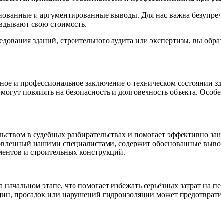
нованные и аргументированные выводы. Для нас важна безупреч
авдывают свою стоимость.
дования зданий, строительного аудита или экспертизы, вы обра
ое и профессиональное заключение о техническом состоянии зд
огут повлиять на безопасность и долговечность объекта. Особе
.
ьством в судебных разбирательствах и помогает эффективно за
вленный нашими специалистами, содержит обоснованные выводы
ментов и строительных конструкций.
а начальном этапе, что помогает избежать серьёзных затрат на 
ещин, просадок или нарушений гидроизоляции может предотврат