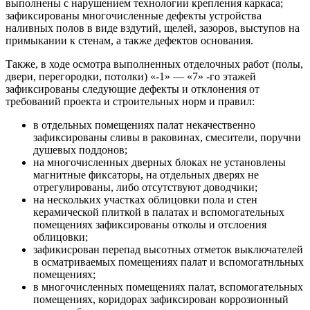
выполнены с нарушением технологии крепления каркаса;
зафиксированы многочисленные дефекты устройства
наливных полов в виде вздутий, щелей, зазоров, выступов на
примыкании к стенам, а также дефектов основания.
Также, в ходе осмотра выполненных отделочных работ (полы,
двери, перегородки, потолки) «-1» — «7» -го этажей
зафиксированы следующие дефекты и отклонения от
требований проекта и строительных норм и правил:
в отдельных помещениях палат некачественно
зафиксированы сливы в раковинах, смесители, поручни
душевых поддонов;
на многочисленных дверных блоках не установлены
магнитные фиксаторы, на отдельных дверях не
отрегулированы, либо отсутствуют доводчики;
на нескольких участках облицовки пола и стен
керамической плиткой в палатах и вспомогательных
помещениях зафиксированы отколы и отслоения
облицовки;
зафикисрован перепад высотных отметок выключателей
в осматриваемых помещениях палат и вспомогатнльных
помещениях;
в многочисленных помещениях палат, вспомогательных
помещениях, коридорах зафиксирован коррозионный