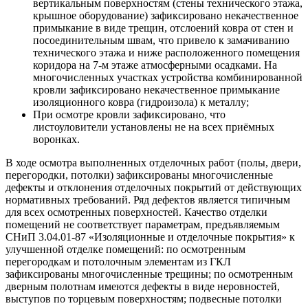
вертикальным поверхностям (стены технического этажа,
крышное оборудование) зафиксировано некачественное
примыкание в виде трещин, отслоений ковра от стен и
посоединительным швам, что привело к замачиванию
технического этажа и ниже расположенного помещения
коридора на 7-м этаже атмосферными осадками. На
многочисленных участках устройства комбинированной
кровли зафиксировано некачественное примыкание
изоляционного ковра (гидроизола) к металлу;
При осмотре кровли зафиксировано, что
листоуловители установлены не на всех приёмных
воронках.
В ходе осмотра выполненных отделочных работ (полы, двери,
перегородки, потолки) зафиксированы многочисленные
дефекты и отклонения отделочных покрытий от действующих
нормативных требований. Ряд дефектов является типичным
для всех осмотренных поверхностей. Качество отделки
помещений не соответствует параметрам, предъявляемым
СНиП 3.04.01-87 «Изоляционные и отделочные покрытия» к
улучшенной отделке помещений: по осмотренным
перегородкам и потолочным элементам из ГКЛ
зафиксированы многочисленные трещины; по осмотренным
дверным полотнам имеются дефекты в виде неровностей,
выступов по торцевым поверхностям; подвесные потолки