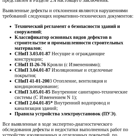
представлен в Разделе 2.4 настоящего Заключения.
Выявленные дефекты и отклонения являются нарушениями
требований следующих нормативно-технических документов:
Технический регламент о безопасности зданий и
сооружений
;
Классификатор основных видов дефектов в
строительстве и промышленности строительных
материалов
;
СНиП 3.03.01-87
Несущие и ограждающие
конструкции;
СНиП II-26-76
Кровли (с Изменениями);
СНиП 3.04.01-87
Изоляционные и отделочные
покрытия;
СНиП 41-01-200
3 Отопление, вентиляция и
кондиционирование;
СНиП 3.05.01-85
Внутренние санитарно-технические
системы (С Изменением N 1);
СНиП 2.04.01-85*
Внутренний водопровод и
канализация зданий;
Правила устройства электроустановок (ПУЭ)
.
Все выявленные в ходе экспертно-диагностического
обследования дефекты и недостатки выполненных работ по
устройству изоляционных и отделочных покрытий, по