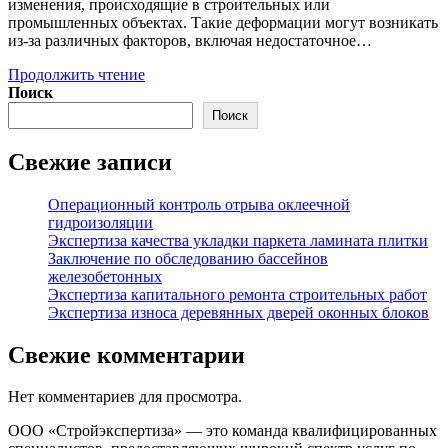
изменения, происходящие в строительных или
промышленных объектах. Такие деформации могут возникать
из-за различных факторов, включая недостаточное…
Выявления
Продолжить чтение
деформаций
Поиск
в
Поиск
конструкциях
Свежие записи
Операционный контроль отрыва оклеечной
гидроизоляции
Экспертиза качества укладки паркета ламината плитки
Заключение по обследованию бассейнов
железобетонных
Экспертиза капитального ремонта строительных работ
Экспертиза износа деревянных дверей оконных блоков
Свежие комментарии
Нет комментариев для просмотра.
ООО «Стройэкспертиза» — это команда квалифицированных