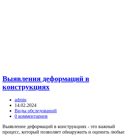
Выявления деформаций в
конструкциях
Автор
admin
записи:
Запись
14.02.2024
опубликована:
Рубрика
Виды обследований
записи:
Комментарии
0 комментариев
к
Выявление деформаций в конструкциях - это важный
записи:
процесс, который позволяет обнаружить и оценить любые