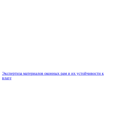
Экспертиза материалов оконных рам и их устойчивости к
влаге