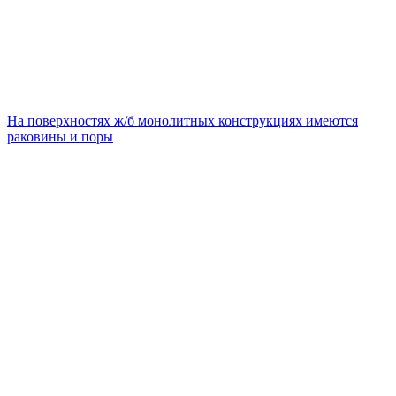
На поверхностях ж/б монолитных конструкциях имеются
раковины и поры