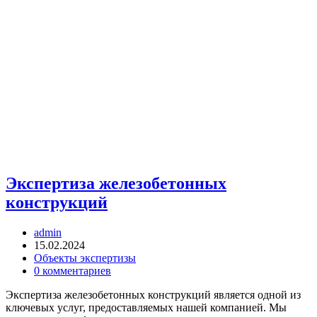
Экспертиза железобетонных
конструкций
Автор
admin
записи:
Запись
15.02.2024
опубликована:
Рубрика
Объекты экспертизы
записи:
Комментарии
0 комментариев
к
Экспертиза железобетонных конструкций является одной из
записи:
ключевых услуг, предоставляемых нашей компанией. Мы