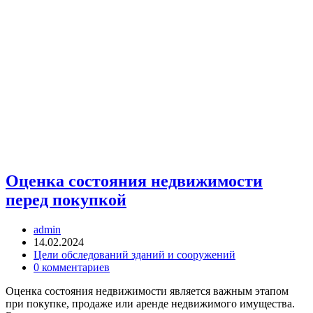
Оценка состояния недвижимости
перед покупкой
Автор
admin
записи:
Запись
14.02.2024
опубликована:
Рубрика
Цели обследований зданий и сооружений
записи:
Комментарии
0 комментариев
к
Оценка состояния недвижимости является важным этапом
записи:
при покупке, продаже или аренде недвижимого имущества.