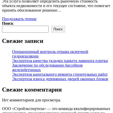
Эта услуга позволяет определить рыночную стоимость
объекта недвижимости и его текущее состояние, что помогает
принять обоснованное решение…
Оценка
Продолжить чтение
состояния
Поиск
недвижимости
Поиск
перед
покупкой
Свежие записи
Операционный контроль отрыва оклеечной
гидроизоляции
Экспертиза качества укладки паркета ламината плитки
Заключение по обследованию бассейнов
железобетонных
Экспертиза капитального ремонта строительных работ
Экспертиза износа деревянных дверей оконных блоков
Свежие комментарии
Нет комментариев для просмотра.
ООО «Стройэкспертиза» — это команда квалифицированных