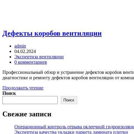
Дефекты коробов вентиляции
Автор
admin
записи:
Запись
04.02.2024
опубликована:
Рубрика
Экспертиза вентиляции
записи:
Комментарии
0 комментариев
к
Профессиональный обзор и устранение дефектов коробов вент
записи:
диагностике и ремонту дефектов коробов вентиляции от ком
Дефекты
Продолжить чтение
коробов
Поиск
вентиляции
Поиск
Свежие записи
Операционный контроль отрыва оклеечной гидроизоляц
Экспертиза качества укладки паркета ламината плитки