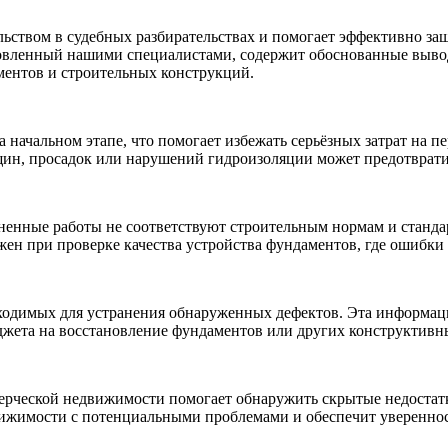
ьством в судебных разбирательствах и помогает эффективно за
вленный нашими специалистами, содержит обоснованные выводы
ментов и строительных конструкций.
а начальном этапе, что помогает избежать серьёзных затрат на 
ещин, просадок или нарушений гидроизоляции может предотврат
ненные работы не соответствуют строительным нормам и стандар
жен при проверке качества устройства фундаментов, где ошибки 
ходимых для устранения обнаруженных дефектов. Эта информаци
ета на восстановление фундаментов или других конструктивных
ерческой недвижимости помогает обнаружить скрытые недостатк
ижимости с потенциальными проблемами и обеспечит уверенность 